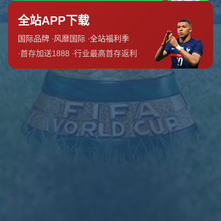
2026
2026
2026
2026
联系方式
地址:
广西壮族自治区桂林市平乐县阳安乡
电话:
022-6933181
邮箱:
admin@bqfpm.com