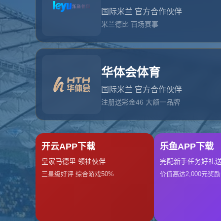
Michael Johnson
J
Managing Director
Oliva Jems
UX Designer