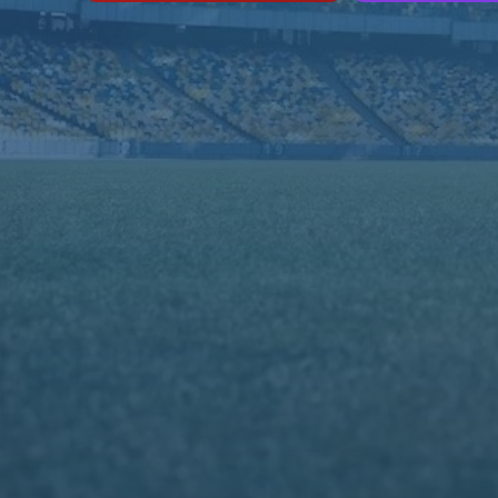
关于雷火电竞平台
栏目
关于
雷火电竞官网专为电竞爱好者打造专业入
口链接系统，官方平台汇聚热门游戏赛
服务
事、战队数据与直播服务，用户可
团队
问题
新闻
联系