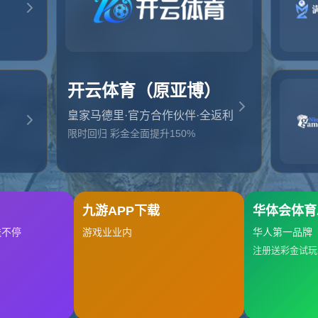
ane Williams
Gregory Hay
Executive Consultant
Web Designer
Jacob Gomez
John Doe
Designer
Executive Consultant